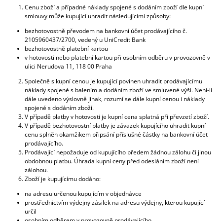
Cenu zboží a případné náklady spojené s dodáním zboží dle kupní
smlouvy může kupující uhradit následujícími způsoby:
bezhotovostně převodem na bankovní účet prodávajícího č.
2105960437/2700, vedený u UniCredit Bank
bezhotovostně platební kartou
v hotovosti nebo platební kartou při osobním odběru v provozovně v
ulici Nerudova 11, 118 00 Praha
Společně s kupní cenou je kupující povinen uhradit prodávajícímu
náklady spojené s balením a dodáním zboží ve smluvené výši. Není-li
dále uvedeno výslovně jinak, rozumí se dále kupní cenou i náklady
spojené s dodáním zboží.
V případě platby v hotovosti je kupní cena splatná při převzetí zboží.
V případě bezhotovostní platby je závazek kupujícího uhradit kupní
cenu splněn okamžikem připsání příslušné částky na bankovní účet
prodávajícího.
Prodávající nepožaduje od kupujícího předem žádnou zálohu či jinou
obdobnou platbu. Úhrada kupní ceny před odesláním zboží není
zálohou.
Zboží je kupujícímu dodáno:
na adresu určenou kupujícím v objednávce
prostřednictvím výdejny zásilek na adresu výdejny, kterou kupující
určil
osobním odběrem v provozovně prodávajícího