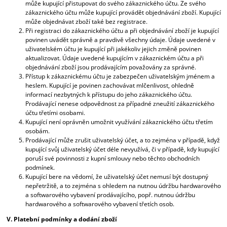
může kupující přistupovat do svého zákaznického účtu. Ze svého
zákaznického účtu může kupující provádět objednávání zboží. Kupující
může objednávat zboží také bez registrace.
Při registraci do zákaznického účtu a při objednávání zboží je kupující
povinen uvádět správně a pravdivě všechny údaje. Údaje uvedené v
uživatelském účtu je kupující při jakékoliv jejich změně povinen
aktualizovat. Údaje uvedené kupujícím v zákaznickém účtu a při
objednávání zboží jsou prodávajícím považovány za správné.
Přístup k zákaznickému účtu je zabezpečen uživatelským jménem a
heslem. Kupující je povinen zachovávat mlčenlivost, ohledně
informací nezbytných k přístupu do jeho zákaznického účtu.
Prodávající nenese odpovědnost za případné zneužití zákaznického
účtu třetími osobami.
Kupující není oprávněn umožnit využívání zákaznického účtu třetím
osobám.
Prodávající může zrušit uživatelský účet, a to zejména v případě, když
kupující svůj uživatelský účet déle nevyužívá, či v případě, kdy kupující
poruší své povinnosti z kupní smlouvy nebo těchto obchodních
podmínek.
Kupující bere na vědomí, že uživatelský účet nemusí být dostupný
nepřetržitě, a to zejména s ohledem na nutnou údržbu hardwarového
a softwarového vybavení prodávajícího, popř. nutnou údržbu
hardwarového a softwarového vybavení třetích osob.
V. Platební podmínky a dodání zboží