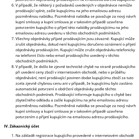
V případě, že některý z požadavků uvedených v objednávce nemůže
prodávající splnit, zašle kupujícímu na jeho emailovou adresu
pozměněnou nabídku. Pozměněná nabídka se považuje za nový návrh
kupní smlouvy a kupní smlouva je v takovém případě uzavřena
potvrzením kupujícího o přijetí této nabídky prodávajícímu na jeho
emailovou adresu uvedenu v těchto obchodních podmínkách.
Všechny objednávky přijaté prodávajícím jsou závazné. Kupující může
zrušit objednávku, dokud není kupujícímu doručeno oznámení o přijetí
objednávky prodávajícím. Kupující může zrušit objednávku telefonicky
na telefonní číslo nebo email prodávajícího uvedený v těchto
obchodních podmínkách.
V případě, že došlo ke zjevné technické chybě na straně prodávajícího
při uvedení ceny zboží v internetovém obchodě, nebo v průběhu
objednávání, není prodávající povinen dodat kupujícímu zboží za tuto
zcela zjevně chybnou cenu ani v případě, že kupujícímu bylo zasláno
automatické potvrzení o obdržení objednávky podle těchto
obchodních podmínek. Prodávající informuje kupujícího o chybě bez
zbytečného odkladu a zašle kupujícímu na jeho emailovou adresu
pozměněnou nabídku. Pozměněná nabídka se považuje za nový návrh
kupní smlouvy a kupní smlouva je v takovém případě uzavřena
potvrzením o přijetí kupujícím na emailovou adresu prodávajícího.
IV. Zákaznický účet
Na základě registrace kupujícího provedené v internetovém obchodě