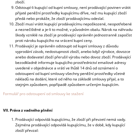
zboží.
Odstoupí-li kupující od kupní smlouvy, není prodávající povinen vrátit
přijaté peněžní prostředky kupujícímu dříve, než mu kupující zboží
předá nebo prokáže, že zboží prodávajícímu odeslal.
Zboží musí vrátit kupující prodávajícímu nepoškozené, neopotřebené
a neznečištěné a je-li to možné, v původním obalu. Nárok na náhradu
škody vzniklé na zboží je prodávající oprávněn jednostranně započíst
proti nároku kupujícího na vrácení kupní ceny.
Prodávající je oprávněn odstoupit od kupní smlouvy z důvodu
vyprodání zásob, nedostupnosti zboží, anebo když výrobce, dovozce
anebo dodavatel zboží přerušil výrobu nebo dovoz zboží. Prodávající
bezodkladně informuje kupujícího prostřednictví emailové adresy
uvedené v objednávce a vrátí ve lhůtě 14 dnů od oznámení o
odstoupení od kupní smlouvy všechny peněžní prostředky včetně
nákladů na dodání, které od něho na základě smlouvy přijal, a to
stejným způsobem, popřípadě způsobem určeným kupujícím.
Formulář pro odstoupení od smlouvy ke stažení
VII. Práva z vadného plnění
Prodávající odpovídá kupujícímu, že zboží při převzetí nemá vady.
Zejména prodávající odpovídá kupujícímu, že v době, kdy kupující
zboží převzal: