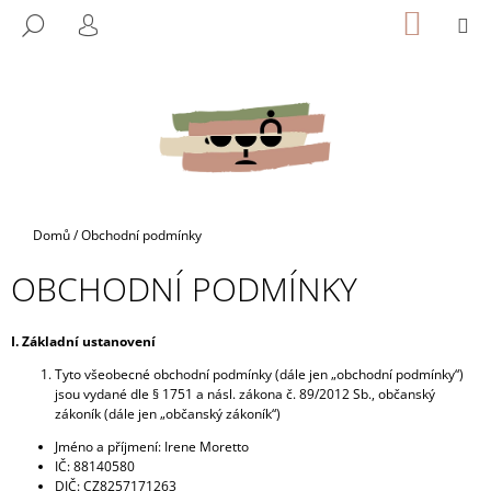
K
Přejít
NÁKUP
M
HLEDAT
na
KOŠÍK
O
PŘIHLÁŠENÍ
ZPĚT
ZPĚT
obsah
Š
Í
C
K
O
P
O
T
Domů
/
Obchodní podmínky
Ř
OBCHODNÍ PODMÍNKY
E
B
U
I. Základní ustanovení
J
Tyto všeobecné obchodní podmínky (dále jen „obchodní podmínky“)
jsou vydané dle § 1751 a násl. zákona č. 89/2012 Sb., občanský
E
zákoník (dále jen „občanský zákoník“)
T
Jméno a příjmení: Irene Moretto
E
IČ: 88140580
N
DIČ: CZ8257171263