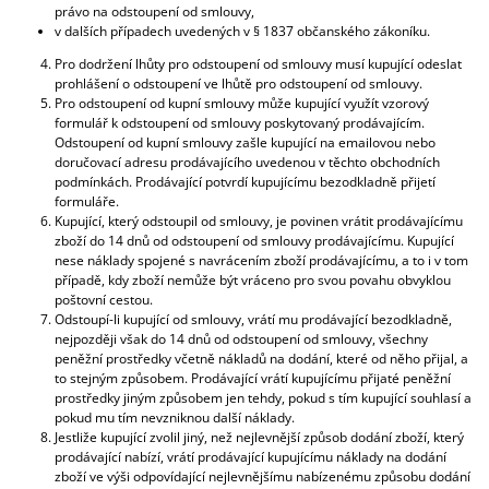
právo na odstoupení od smlouvy,
v dalších případech uvedených v § 1837 občanského zákoníku.
Pro dodržení lhůty pro odstoupení od smlouvy musí kupující odeslat
prohlášení o odstoupení ve lhůtě pro odstoupení od smlouvy.
Pro odstoupení od kupní smlouvy může kupující využít vzorový
formulář k odstoupení od smlouvy poskytovaný prodávajícím.
Odstoupení od kupní smlouvy zašle kupující na emailovou nebo
doručovací adresu prodávajícího uvedenou v těchto obchodních
podmínkách. Prodávající potvrdí kupujícímu bezodkladně přijetí
formuláře.
Kupující, který odstoupil od smlouvy, je povinen vrátit prodávajícímu
zboží do 14 dnů od odstoupení od smlouvy prodávajícímu. Kupující
nese náklady spojené s navrácením zboží prodávajícímu, a to i v tom
případě, kdy zboží nemůže být vráceno pro svou povahu obvyklou
poštovní cestou.
Odstoupí-li kupující od smlouvy, vrátí mu prodávající bezodkladně,
nejpozději však do 14 dnů od odstoupení od smlouvy, všechny
peněžní prostředky včetně nákladů na dodání, které od něho přijal, a
to stejným způsobem. Prodávající vrátí kupujícímu přijaté peněžní
prostředky jiným způsobem jen tehdy, pokud s tím kupující souhlasí a
pokud mu tím nevzniknou další náklady.
Jestliže kupující zvolil jiný, než nejlevnější způsob dodání zboží, který
prodávající nabízí, vrátí prodávající kupujícímu náklady na dodání
zboží ve výši odpovídající nejlevnějšímu nabízenému způsobu dodání