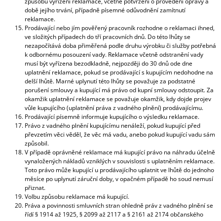
způsobu vyřízení reklamace, včetně potvrzení o provedení opravy a
době jejího trvání, případně písemné odůvodnění zamítnutí
reklamace.
Prodávající nebo jím pověřený pracovník rozhodne o reklamaci ihned,
ve složitých případech do tří pracovních dnů. Do této lhůty se
nezapočítává doba přiměřená podle druhu výrobku či služby potřebná
k odbornému posouzení vady. Reklamace včetně odstranění vady
musí být vyřízena bezodkladně, nejpozději do 30 dnů ode dne
uplatnění reklamace, pokud se prodávající s kupujícím nedohodne na
delší lhůtě. Marné uplynutí této lhůty se považuje za podstatné
porušení smlouvy a kupující má právo od kupní smlouvy odstoupit. Za
okamžik uplatnění reklamace se považuje okamžik, kdy dojde projev
vůle kupujícího (uplatnění práva z vadného plnění) prodávajícímu.
Prodávající písemně informuje kupujícího o výsledku reklamace.
Právo z vadného plnění kupujícímu nenáleží, pokud kupující před
převzetím věci věděl, že věc má vadu, anebo pokud kupující vadu sám
způsobil.
V případě oprávněné reklamace má kupující právo na náhradu účelně
vynaložených nákladů vzniklých v souvislosti s uplatněním reklamace.
Toto právo může kupující u prodávajícího uplatnit ve lhůtě do jednoho
měsíce po uplynutí záruční doby, v opačném případě ho soud nemusí
přiznat.
Volbu způsobu reklamace má kupující.
Práva a povinnosti smluvních stran ohledně práv z vadného plnění se
řídí § 1914 až 1925, § 2099 až 2117 a § 2161 až 2174 občanského