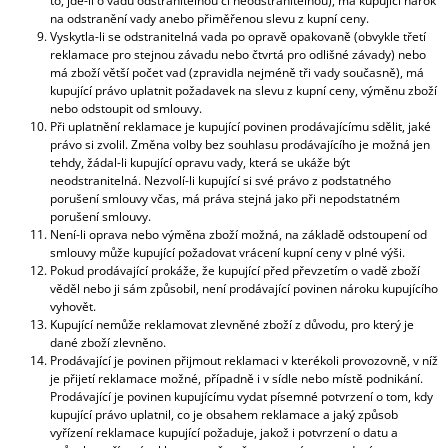
to, jde-li o vadu odstranitelnou či neodstranitelnou), má kupující nárok
na odstranění vady anebo přiměřenou slevu z kupní ceny.
Vyskytla-li se odstranitelná vada po opravě opakovaně (obvykle třetí
reklamace pro stejnou závadu nebo čtvrtá pro odlišné závady) nebo
má zboží větší počet vad (zpravidla nejméně tři vady současně), má
kupující právo uplatnit požadavek na slevu z kupní ceny, výměnu zboží
nebo odstoupit od smlouvy.
Při uplatnění reklamace je kupující povinen prodávajícímu sdělit, jaké
právo si zvolil. Změna volby bez souhlasu prodávajícího je možná jen
tehdy, žádal-li kupující opravu vady, která se ukáže být
neodstranitelná. Nezvolí-li kupující si své právo z podstatného
porušení smlouvy včas, má práva stejná jako při nepodstatném
porušení smlouvy.
Není-li oprava nebo výměna zboží možná, na základě odstoupení od
smlouvy může kupující požadovat vrácení kupní ceny v plné výši.
Pokud prodávající prokáže, že kupující před převzetím o vadě zboží
věděl nebo ji sám způsobil, není prodávající povinen nároku kupujícího
vyhovět.
Kupující nemůže reklamovat zlevněné zboží z důvodu, pro který je
dané zboží zlevněno.
Prodávající je povinen přijmout reklamaci v kterékoli provozovně, v níž
je přijetí reklamace možné, případně i v sídle nebo místě podnikání.
Prodávající je povinen kupujícímu vydat písemné potvrzení o tom, kdy
kupující právo uplatnil, co je obsahem reklamace a jaký způsob
vyřízení reklamace kupující požaduje, jakož i potvrzení o datu a