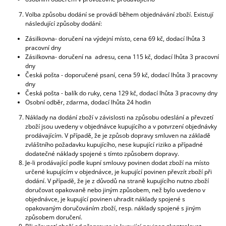
Volba způsobu dodání se provádí během objednávání zboží. Existují
následující způsoby dodání:
Zásilkovna- doručení na výdejní místo, cena 69 kč, dodací lhůta 3
pracovní dny
Zásilkovna- doručení na adresu, cena 115 kč, dodací lhůta 3 pracovní
dny
Česká pošta - doporučené psaní, cena 59 kč, dodací lhůta 3 pracovny
dny
Česká pošta - balík do ruky, cena 129 kč, dodací lhůta 3 pracovny dny
Osobní odběr, zdarma, dodací lhůta 24 hodin
Náklady na dodání zboží v závislosti na způsobu odeslání a převzetí
zboží jsou uvedeny v objednávce kupujícího a v potvrzení objednávky
prodávajícím. V případě, že je způsob dopravy smluven na základě
zvláštního požadavku kupujícího, nese kupující riziko a případné
dodatečné náklady spojené s tímto způsobem dopravy.
Je-li prodávající podle kupní smlouvy povinen dodat zboží na místo
určené kupujícím v objednávce, je kupující povinen převzít zboží při
dodání. V případě, že je z důvodů na straně kupujícího nutno zboží
doručovat opakovaně nebo jiným způsobem, než bylo uvedeno v
objednávce, je kupující povinen uhradit náklady spojené s
opakovaným doručováním zboží, resp. náklady spojené s jiným
způsobem doručení.