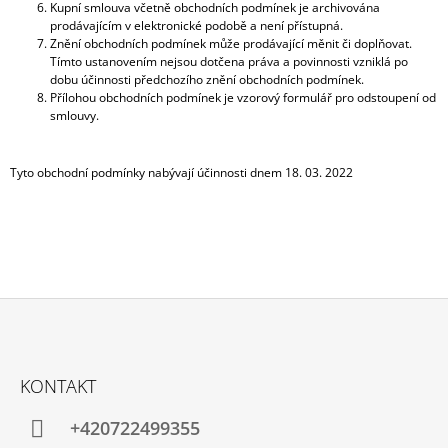
Kupní smlouva včetně obchodních podmínek je archivována
prodávajícím v elektronické podobě a není přístupná.
Znění obchodních podmínek může prodávající měnit či doplňovat.
Tímto ustanovením nejsou dotčena práva a povinnosti vzniklá po
dobu účinnosti předchozího znění obchodních podmínek.
Přílohou obchodních podmínek je vzorový formulář pro odstoupení od
smlouvy.
Tyto obchodní podmínky nabývají účinnosti dnem 18. 03. 2022
Z
Á
KONTAKT
P
A
+420722499355