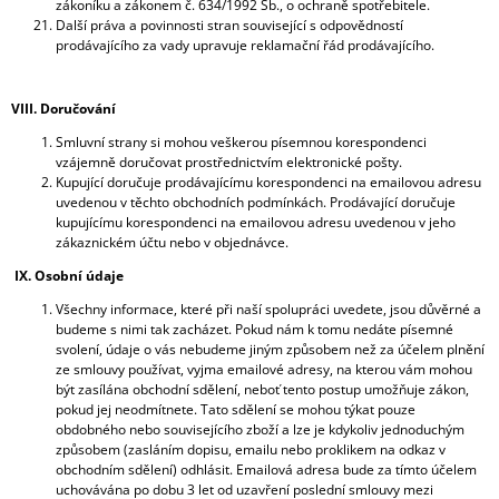
zákoníku a zákonem č. 634/1992 Sb., o ochraně spotřebitele.
Další práva a povinnosti stran související s odpovědností
prodávajícího za vady upravuje reklamační řád prodávajícího.
VIII. Doručování
Smluvní strany si mohou veškerou písemnou korespondenci
vzájemně doručovat prostřednictvím elektronické pošty.
Kupující doručuje prodávajícímu korespondenci na emailovou adresu
uvedenou v těchto obchodních podmínkách. Prodávající doručuje
kupujícímu korespondenci na emailovou adresu uvedenou v jeho
zákaznickém účtu nebo v objednávce.
IX. Osobní údaje
Všechny informace, které při naší spolupráci uvedete, jsou důvěrné a
budeme s nimi tak zacházet. Pokud nám k tomu nedáte písemné
svolení, údaje o vás nebudeme jiným způsobem než za účelem plnění
ze smlouvy používat, vyjma emailové adresy, na kterou vám mohou
být zasílána obchodní sdělení, neboť tento postup umožňuje zákon,
pokud jej neodmítnete. Tato sdělení se mohou týkat pouze
obdobného nebo souvisejícího zboží a lze je kdykoliv jednoduchým
způsobem (zasláním dopisu, emailu nebo proklikem na odkaz v
obchodním sdělení) odhlásit. Emailová adresa bude za tímto účelem
uchovávána po dobu 3 let od uzavření poslední smlouvy mezi