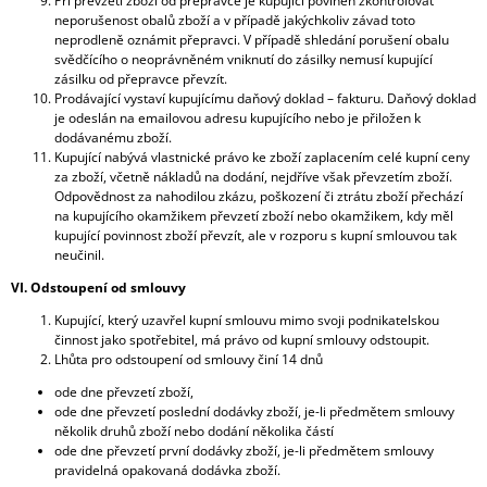
Při převzetí zboží od přepravce je kupující povinen zkontrolovat
neporušenost obalů zboží a v případě jakýchkoliv závad toto
neprodleně oznámit přepravci. V případě shledání porušení obalu
svědčícího o neoprávněném vniknutí do zásilky nemusí kupující
zásilku od přepravce převzít.
Prodávající vystaví kupujícímu daňový doklad – fakturu. Daňový doklad
je odeslán na emailovou adresu kupujícího nebo je přiložen k
dodávanému zboží.
Kupující nabývá vlastnické právo ke zboží zaplacením celé kupní ceny
za zboží, včetně nákladů na dodání, nejdříve však převzetím zboží.
Odpovědnost za nahodilou zkázu, poškození či ztrátu zboží přechází
na kupujícího okamžikem převzetí zboží nebo okamžikem, kdy měl
kupující povinnost zboží převzít, ale v rozporu s kupní smlouvou tak
neučinil.
VI. Odstoupení od smlouvy
Kupující, který uzavřel kupní smlouvu mimo svoji podnikatelskou
činnost jako spotřebitel, má právo od kupní smlouvy odstoupit.
Lhůta pro odstoupení od smlouvy činí 14 dnů
ode dne převzetí zboží,
ode dne převzetí poslední dodávky zboží, je-li předmětem smlouvy
několik druhů zboží nebo dodání několika částí
ode dne převzetí první dodávky zboží, je-li předmětem smlouvy
pravidelná opakovaná dodávka zboží.