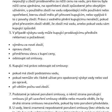
nepoužijí u zboží prodávaného za nižší cenu na vadu, pro kterou byla
nižší cena ujednána, na opotřebení zboží způsobené jeho obvyklým
užíváním, u použitého zboží na vadu odpovídající míře používání nebo
opotřebení, kterou zboží mělo při převzetí kupujícím, nebo vyplývá-li
to z povahy zboží. Právo z vadného plnění kupujícímu nenáleží, pokud
před převzetím zboží věděl, že zboží má vadu, anebo pokud vadu sám
kupující způsobil.
V případě výskytu vady může kupující prodávajícímu předložit
reklamaci a požadovat:
výměnu za nové zboží,
opravu zboží,
přiměřenou slevu z kupní ceny,
odstoupit od smlouvy.
Kupující má právo odstoupit od smlouvy:
pokud má zboží podstatnou vadu,
pokud nemůže věc řádně užívat pro opakovaný výskyt vady nebo vad
po opravě,
při větším počtu vad zboží.
Podstatné je takové porušení smlouvy, o němž strana porušující
smlouvu již při uzavření smlouvy věděla nebo musela vědět, že by
druhá strana smlouvu neuzavřela, pokud by toto porušení předvídala.
U vady, která znamená nepodstatné porušení smlouvy (bez ohledu na