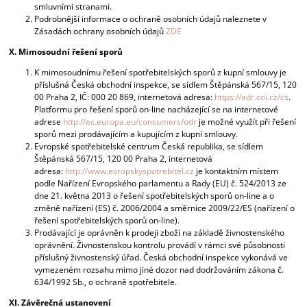
smluvními stranami.
Podrobnější informace o ochraně osobních údajů naleznete v
Zásadách ochrany osobních údajů
ZDE
X. Mimosoudní řešení sporů
K mimosoudnímu řešení spotřebitelských sporů z kupní smlouvy je
příslušná Česká obchodní inspekce, se sídlem Štěpánská 567/15, 120
00 Praha 2, IČ: 000 20 869, internetová adresa:
https://adr.coi.cz/cs
.
Platformu pro řešení sporů on-line nacházející se na internetové
adrese
http://ec.europa.eu/consumers/odr
je možné využít při řešení
sporů mezi prodávajícím a kupujícím z kupní smlouvy.
Evropské spotřebitelské centrum Česká republika, se sídlem
Štěpánská 567/15, 120 00 Praha 2, internetová
adresa:
http://www.evropskyspotrebitel.cz
je kontaktním místem
podle Nařízení Evropského parlamentu a Rady (EU) č. 524/2013 ze
dne 21. května 2013 o řešení spotřebitelských sporů on-line a o
změně nařízení (ES) č. 2006/2004 a směrnice 2009/22/ES (nařízení o
řešení spotřebitelských sporů on-line).
Prodávající je oprávněn k prodeji zboží na základě živnostenského
oprávnění. Živnostenskou kontrolu provádí v rámci své působnosti
příslušný živnostenský úřad. Česká obchodní inspekce vykonává ve
vymezeném rozsahu mimo jiné dozor nad dodržováním zákona č.
634/1992 Sb., o ochraně spotřebitele.
XI. Závěrečná ustanovení