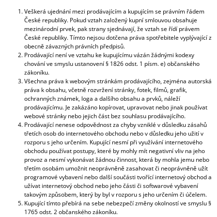
Veškerá ujednání mezi prodávajícím a kupujícím se právním řádem
České republiky. Pokud vztah založený kupní smlouvou obsahuje
mezinárodní prvek, pak strany sjednávají, že vztah se řídí právem
České republiky. Tímto nejsou dotčena práva spotřebitele vyplývající z
obecně závazných právních předpisů.
Prodávající není ve vztahu ke kupujícímu vázán žádnými kodexy
chování ve smyslu ustanovení § 1826 odst. 1 písm. e) občanského
zákoníku.
Všechna práva k webovým stránkám prodávajícího, zejména autorská
práva k obsahu, včetně rozvržení stránky, fotek, filmů, grafik,
ochranných známek, loga a dalšího obsahu a prvků, náleží
prodávajícímu. Je zakázáno kopírovat, upravovat nebo jinak používat
webové stránky nebo jejich část bez souhlasu prodávajícího.
Prodávající nenese odpovědnost za chyby vzniklé v důsledku zásahů
třetích osob do internetového obchodu nebo v důsledku jeho užití v
rozporu s jeho určením. Kupující nesmí při využívání internetového
obchodu používat postupy, které by mohly mít negativní vliv na jeho
provoz a nesmí vykonávat žádnou činnost, která by mohla jemu nebo
třetím osobám umožnit neoprávněně zasahovat či neoprávněně užít
programové vybavení nebo další součásti tvořící internetový obchod a
užívat internetový obchod nebo jeho části či softwarové vybavení
takovým způsobem, který by byl v rozporu s jeho určením či účelem.
Kupující tímto přebírá na sebe nebezpečí změny okolností ve smyslu §
1765 odst. 2 občanského zákoníku.