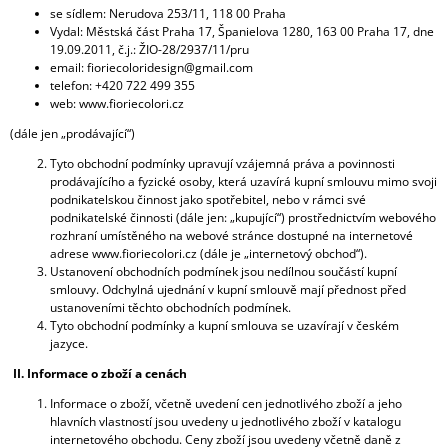
se sídlem: Nerudova 253/11, 118 00 Praha
A
Vydal: Městská část Praha 17, Španielova 1280, 163 00 Praha 17, dne
J
19.09.2011, č.j.: ŽIO-28/2937/11/pru
email: fioriecoloridesign@gmail.com
Í
telefon: +420 722 499 355
T
web: www.fioriecolori.cz
?
(dále jen „prodávající“)
Tyto obchodní podmínky upravují vzájemná práva a povinnosti
prodávajícího a fyzické osoby, která uzavírá kupní smlouvu mimo svoji
podnikatelskou činnost jako spotřebitel, nebo v rámci své
podnikatelské činnosti (dále jen: „kupující“) prostřednictvím webového
HLEDAT
rozhraní umístěného na webové stránce dostupné na internetové
adrese www.fioriecolori.cz (dále je „internetový obchod“).
Ustanovení obchodních podmínek jsou nedílnou součástí kupní
smlouvy. Odchylná ujednání v kupní smlouvě mají přednost před
ustanoveními těchto obchodních podmínek.
D
Tyto obchodní podmínky a kupní smlouva se uzavírají v českém
O
jazyce.
P
O
II. Informace o zboží a cenách
R
Informace o zboží, včetně uvedení cen jednotlivého zboží a jeho
U
hlavních vlastností jsou uvedeny u jednotlivého zboží v katalogu
Č
internetového obchodu. Ceny zboží jsou uvedeny včetně daně z
U