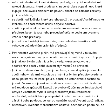
má zboží vlastnosti, které si strany ujednaly, a chybí-li ujednání, má
takové vlastnosti, které prodávající nebo výrobce popsal nebo které
kupující očekával s ohledem na povahu zboží a na základě reklamy
jimi prováděné,
se zboží hodí k účelu, který pro jeho použití prodávající uvádí nebo ke
kterému se zboží tohoto druhu obvykle používá,
zboží odpovídá jakostí nebo provedením smluvenému vzorku nebo
předloze, byla-li jakost nebo provedení určeno podle smluveného
vzorku nebo předlohy,
je zboží v odpovídajícím množství, míře nebo hmotnosti a zboží
vyhovuje požadavkům právních předpisů.
Povinnosti z vadného plnění má prodávající nejméně v takovém
rozsahu, v jakém trvají povinnosti z vadného plnění výrobce. Kupující
je jinak oprávněn uplatnit právo z vady, která se vyskytne u
spotřebního zboží v době dvaceti čtyř měsíců od převzetí.
Je-li na prodávaném zboží, na jeho obalu, v návodu připojenému ke
zboží nebo v reklamě v souladu s jinými právními předpisy uvedena
doba, po kterou lze zboží použít, použijí se ustanovení o záruce za
jakost. Zárukou za jakost se prodávající zavazuje, že zboží bude po
určitou dobu způsobilé k použití pro obvyklý účel nebo že si zachová
obvyklé vlastnosti. Vytkl-li kupující prodávajícímu vadu zboží
oprávněně, neběží lhůta pro uplatnění práv z vadného plnění ani
záruční doba po dobu, po kterou nemůže kupující vadné zboží užívat.
Ustanovení uvedená v předchozím odstavci obchodních podmínek se