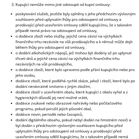
Kupující nemůže mimo jiné odstoupit od kupní smlouvy:
poskytování služeb, jestliže byly splněny s jeho předchozím výslovným
souhlasem před uplynutím lhůty pro odstoupení od smlouvy a
prodávající před uzavřením smlouvy sdělil kupujícímu, že v takovém
případě nemá právo na odstoupení od smlouvy,
o dodávce zboží nebo služby, jejichž cena závisí na výchylkách
finančního trhu nezávisle na vůli prodávajícího a k němuž může dojít
během lhůty pro odstoupení od smlouvy,
o dodání alkoholických nápojů, jež mohou být dodány až po uplynutí
třiceti dnů a jejichž cena závisí na výchylkách finančního trhu
nezávislých na vůli prodávajícího,
o dodávce zboží, které bylo upraveno podle přání kupujícího nebo pro
jeho osobu,
dodávce zboží, které podléhá rychlé zkáze, jakož i zboží, které bylo po
dodání nenávratně smíseno s jiným zbožím,
dodávce zboží v uzavřeném obalu, které kupující z obalu vyňal a z
hygienických důvodů jej není možné vrátit,
dodávce zvukové nebo obrazové nahrávky nebo počítačového
programu, pokud porušil jejich původní obal,
dodávce novin, periodik nebo časopisů,
dodání digitálního obsahu, pokud nebyl dodán na hmotném nosiči a
byl dodán s předchozím výslovným souhlasem kupujícího před
uplynutím lhůty pro odstoupení od smlouvy a prodávající před
uzavřením smlouvy sdělil kupujícímu, že v takovém případě nemá