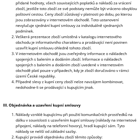
přidané hodnoty, všech souvisejících poplatků a nákladů za vrácení
J
zboží, jestliže toto zboží ze své podstaty nemůže být vráceno obvyklou
E
poštovní cestou. Ceny zboží zůstávají v platnosti po dobu, po kterou
M
jsou zobrazovány v internetovém obchodě. Toto ustanovení
E
nevylučuje sjednání kupní smlouvy za individuálně sjednaných
podmínek.
POUKAZ
Veškerá prezentace zboží umístěná v katalogu internetového
1000
obchodu je informativního charakteru a prodávající není povinen
KČ
uzavřít kupní smlouvu ohledně tohoto zboží.
V internetovém obchodě jsou zveřejněny informace o nákladech
1
spojených s balením a dodáním zboží. Informace o nákladech
000
spojených s balením a dodáním zboží uvedené v internetovém
Kč
obchodě platí pouze v případech, kdy je zboží doručováno v rámci
území České republiky.
Případné slevy z kupní ceny zboží nelze navzájem kombinovat,
nedohodne-li se prodávající s kupujícím jinak.
III. Objednávka a uzavření kupní smlouvy
Náklady vzniklé kupujícímu při použití komunikačních prostředků na
dálku v souvislosti s uzavřením kupní smlouvy (náklady na internetové
připojení, náklady na telefonní hovory), hradí kupující sám. Tyto
náklady se neliší od základní sazby.
Kupující provádí objednávku zboží těmito způsoby: