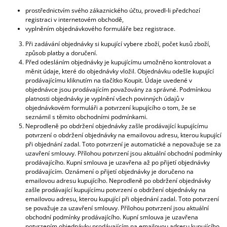
prostřednictvím svého zákaznického účtu, provedl-li předchozí
registraci v internetovém obchodě,
vyplněním objednávkového formuláře bez registrace.
Při zadávání objednávky si kupující vybere zboží, počet kusů zboží,
způsob platby a doručení.
Před odesláním objednávky je kupujícímu umožněno kontrolovat a
měnit údaje, které do objednávky vložil. Objednávku odešle kupující
prodávajícímu kliknutím na tlačítko Koupit. Údaje uvedené v
objednávce jsou prodávajícím považovány za správné. Podmínkou
platnosti objednávky je vyplnění všech povinných údajů v
objednávkovém formuláři a potvrzení kupujícího o tom, že se
seznámil s těmito obchodními podmínkami.
Neprodleně po obdržení objednávky zašle prodávající kupujícímu
potvrzení o obdržení objednávky na emailovou adresu, kterou kupující
při objednání zadal. Toto potvrzení je automatické a nepovažuje se za
uzavření smlouvy. Přílohou potvrzení jsou aktuální obchodní podmínky
prodávajícího. Kupní smlouva je uzavřena až po přijetí objednávky
prodávajícím. Oznámení o přijetí objednávky je doručeno na
emailovou adresu kupujícího. Neprodleně po obdržení objednávky
zašle prodávající kupujícímu potvrzení o obdržení objednávky na
emailovou adresu, kterou kupující při objednání zadal. Toto potvrzení
se považuje za uzavření smlouvy. Přílohou potvrzení jsou aktuální
obchodní podmínky prodávajícího. Kupní smlouva je uzavřena
potvrzením objednávky prodávajícím na emailovou adresu kupujícího.